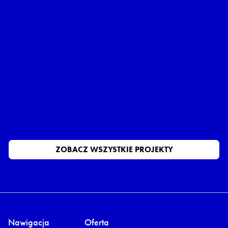
WS Academy – od wiedzy do
zaangażowania
Jak zaczęliśmy budowę eksperckiego wizerunku marki
beauty w social mediach, który angażuje odbiorców i
wspiera sprzedaż
ZOBACZ WIĘCEJ
ZOBACZ WSZYSTKIE PROJEKTY
Nawigacja
Oferta