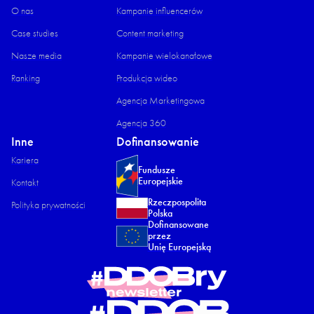
O nas
Kampanie influencerów
Case studies
Content marketing
Nasze media
Kampanie wielokanałowe
Ranking
Produkcja wideo
Agencja Marketingowa
Agencja 360
Inne
Dofinansowanie
Kariera
Fundusze
Europejskie
Kontakt
Rzeczpospolita
Polityka prywatności
Polska
Dofinansowane
przez
Unię Europejską