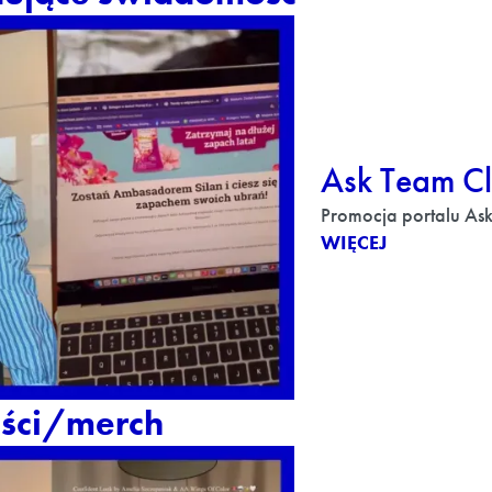
Ask Team Cl
Promocja portalu As
WIĘCEJ
ści/merch