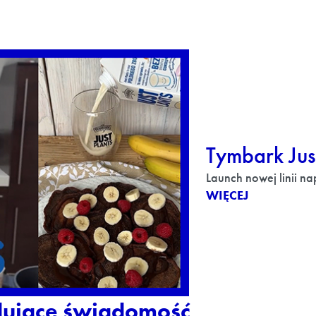
Tymbark Just
Launch nowej linii na
WIĘCEJ
dujące świadomość