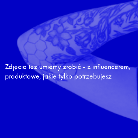
Zdjęcia też umiemy zrobić - z influencerem,
produktowe, jakie tylko potrzebujesz