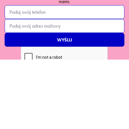
nami.
Nawigacja
Oferta
O nas
Kampanie influencerów
Case studies
Content marketing